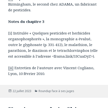
Birmingham, le second chez ADAMA, un fabricant
de pesticides.
Notes du chapitre 3
[i] Intitulée « Quelques pesticides et herbicides
organophosphorés », la monographie a évalué,
outre le glyphosate (p. 331-412), le malathion, le
parathion, le diazinon et le tetrachlorvinphos (elle
est accessible à l’adresse <frama.link/53CuaDyZ>).
[ii]
Entretien de l’auteure avec Vincent Cogliano,
Lyon, 10 février 2010.
Publié
22 juillet 2023
Catégories
Roundup face à ses juges
le