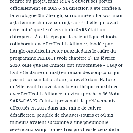
retirée du projet, mais le P4 a ouvert ses portes
officiellement en 2015 6. Sa direction a été confiée à
la virologue Shi Zhengli, surnommée « Batwo- man
» (la femme chauve-souris), car c’est elle qui avait
déterminé que le réservoir du SARS était un
chiroptère. À cette époque, la scientifique chinoise
collaborait avec EcoHealth Alliance, fondée par
l’Anglo-Américain Peter Daszak dans le cadre du
programme PREDICT (voir chapitre 1). En février
2020, celle que les Chinois ont surnommée « Lady of
Evil » (la dame du mal) en raison des soupçons qui
pèsent sur son laboratoire, a révélé dans Nature
qu’elle avait trouvé dans la virothèque constituée
avec EcoHealth Alliance un virus proche à 96 % du
SARS-CoV-27. Celui-ci provenait de prélèvements
effectués en 2012 dans une mine de cuivre
désaffectée, peuplée de chauves-souris et où six
mineurs avaient succombé à une pneumonie
sévère aux symp- tômes très proches de ceux de la