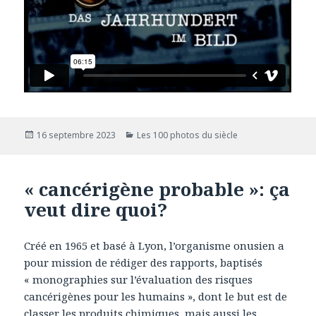
Publié
16 septembre 2023
Catégories
Les 100 photos du siècle
le
« cancérigène probable »: ça
veut dire quoi?
Créé en 1965 et basé à Lyon, l’organisme onusien a
pour mission de rédiger des rapports, baptisés
« monographies sur l’évaluation des risques
cancérigènes pour les humains », dont le but est de
classer les produits chimiques, mais aussi les