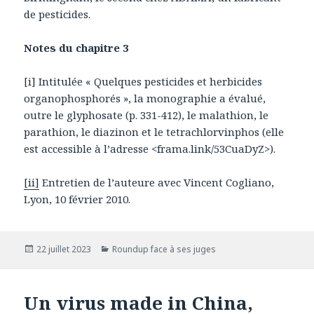
de pesticides.
Notes du chapitre 3
[i] Intitulée « Quelques pesticides et herbicides
organophosphorés », la monographie a évalué,
outre le glyphosate (p. 331-412), le malathion, le
parathion, le diazinon et le tetrachlorvinphos (elle
est accessible à l’adresse <frama.link/53CuaDyZ>).
[ii]
Entretien de l’auteure avec Vincent Cogliano,
Lyon, 10 février 2010.
Publié
22 juillet 2023
Catégories
Roundup face à ses juges
le
Un virus made in China,