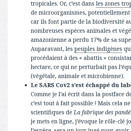
tropicales. Or, c’est dans
les zones tro
de microorganismes, potentiellement
car ils font partie de la biodiversité 
nombreuses espèces animales et végéta
amazonienne a perdu 17% de sa superf
Auparavant, les
peuples indigènes
qui
procédaient à des « abattis » consis
hectare, ce qui ne perturbait pas l’équ
(végétale, animale et microbienne).
Le SARS Cov2 s’est échappé du la
Comme je l’ai écrit dans la postface 
c’est tout à fait possible ! Mais cela n
scientifiques de
La fabrique des pand
je mets en ligne, j’évoque le rôle-clé 
l’espère, sera un jour jugé pour avoir