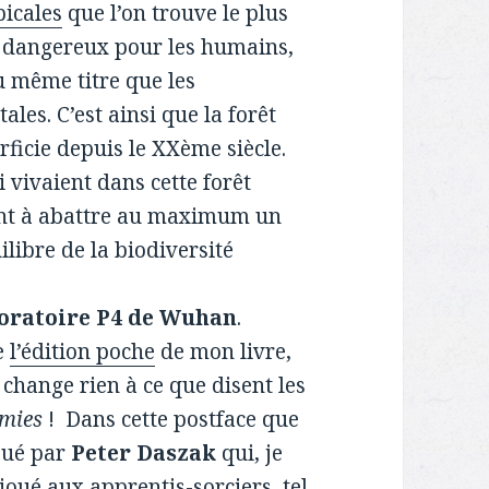
picales
que l’on trouve le plus
 dangereux pour les humains,
au même titre que les
les. C’est ainsi que la forêt
icie depuis le XXème siècle.
 vivaient dans cette forêt
tant à abattre au maximum un
ilibre de la biodiversité
boratoire P4 de Wuhan
.
de
l’édition poche
de mon livre,
e change rien à ce que disent les
émies
! Dans cette postface que
joué par
Peter Daszak
qui, je
 joué aux apprentis-sorciers, tel