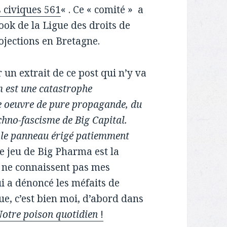
s civiques 561
« . Ce « comité » a
ook de la Ligue des droits de
ojections en Bretagne.
r un extrait de ce post qui n’y va
m est une catastrophe
ne oeuvre de pure propagande, du
chno-fascisme de Big Capital.
 le panneau érigé patiemment
le jeu de Big Pharma est la
 ne connaissent pas mes
ui a dénoncé les méfaits de
e, c’est bien moi, d’abord dans
otre poison quotidien
!