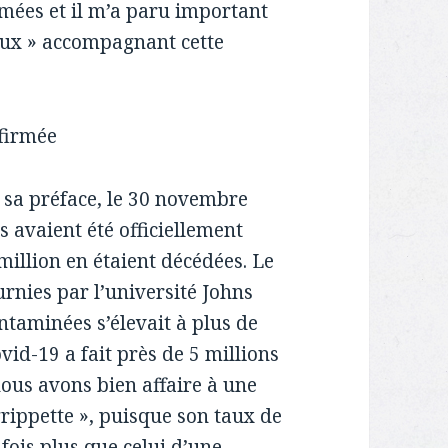
rmées et il m’a paru important
lieux » accompagnant cette
firmée
sa préface, le 30 novembre
avaient été officiellement
illion en étaient décédées. Le
rnies par l’université Johns
minées s’élevait à plus de
vid-19 a fait près de 5 millions
ous avons bien affaire à une
grippette », puisque son taux de
t fois plus que celui d’une