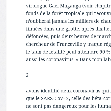
virologue Gaël Maganga (voir chapitre 
fonds de la forêt tropicale qui recouv
n’oublierai jamais les milliers de ch
filmées dans une grotte, après dix he
défoncées, puis deux heures de march
chercheur de Franceville y traque rég
le taux de létalité peut atteindre 90 
aussi les coronavirus. « Dans mon lab
2
avons identifié deux coronavirus qui 
que le SARS-CoV- 2, celle des béta-coro
ne sont pas dangereux pour les humai