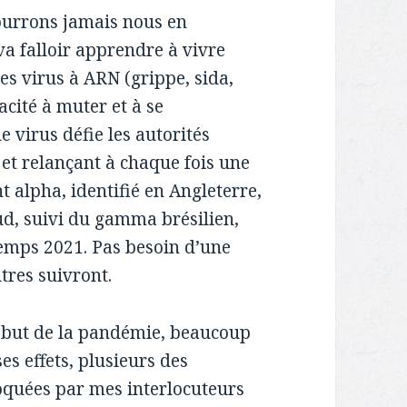
ourrons jamais nous en
va falloir apprendre à vivre
s virus à ARN (grippe, sida,
ité à muter et à se
 virus défie les autorités
 et relançant à chaque fois une
t alpha, identifié en Angleterre,
ud, suivi du gamma brésilien,
ntemps 2021. Pas besoin d’une
utres suivront.
début de la pandémie, beaucoup
ses effets, plusieurs des
oquées par mes interlocuteurs