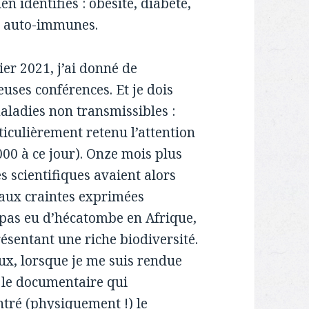
 identifiés : obésité, diabète,
t auto-immunes.
ier 2021, j’ai donné de
uses conférences. Et je dois
 maladies non transmissibles :
rticulièrement retenu l’attention
000 à ce jour). Onze mois plus
es scientifiques avaient alors
ux craintes exprimées
a pas eu d’hécatombe en Afrique,
sentant une riche biodiversité.
eux, lorsque je me suis rendue
 le documentaire qui
tré (physiquement !) le