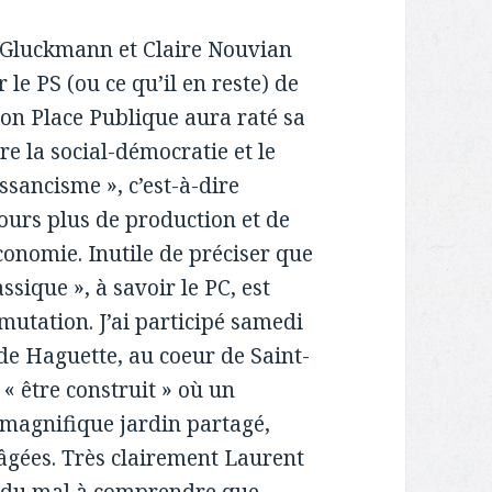
l Gluckmann et Claire Nouvian
 le PS (ou ce qu’il en reste) de
non Place Publique aura raté sa
re la social-démocratie et le
issancisme », c’est-à-dire
jours plus de production et de
nomie. Inutile de préciser que
ssique », à savoir le PC, est
 mutation. J’ai participé samedi
 de Haguette, au coeur de Saint-
 « être construit » où un
n magnifique jardin partagé,
âgées. Très clairement Laurent