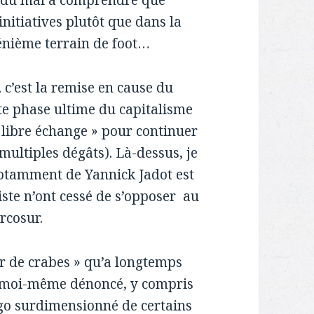
 a du mal à comprendre que
’initiatives plutôt que dans la
énième terrain de foot…
c’est la remise en cause du
te phase ultime du capitalisme
 libre échange » pour continuer
multiples dégâts). Là-dessus, je
otamment de Yannick Jadot est
liste n’ont cessé de s’opposer au
rcosur.
ier de crabes » qu’a longtemps
ai moi-même dénoncé, y compris
’ego surdimensionné de certains