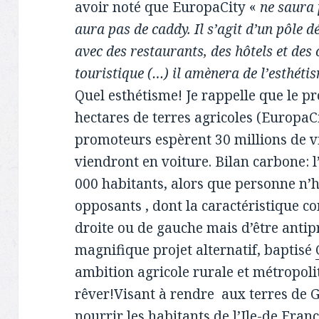
avoir noté que EuropaCity «
ne saura 
aura pas de caddy. Il s’agit d’un pôle dé
avec des restaurants, des hôtels et de
touristique (…) il amènera de l’esthéti
Quel esthétisme! Je rappelle que le p
hectares de terres agricoles (EuropaCi
promoteurs espèrent 30 millions de v
viendront en voiture. Bilan carbone: l
000 habitants, alors que personne n’h
opposants , dont la caractéristique c
droite ou de gauche mais d’être antip
magnifique projet alternatif, baptisé
ambition agricole rurale et métropolit
rêver!Visant à rendre aux terres de G
nourrir les habitants de l’Ile-de Fra