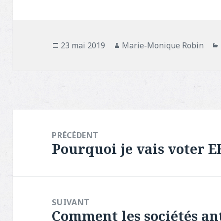
Publié
23 mai 2019
Auteur
Marie-Monique Robin
le
Navigation
de
PRÉCÉDENT
Pourquoi je vais voter 
l’article
Article
précédent :
SUIVANT
Comment les sociétés ant
Article