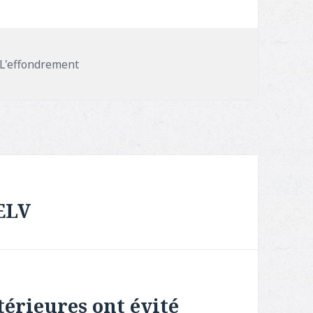
Catégories
L'effondrement
EELV
érieures ont évité