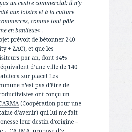
pas un centre commercial: il n’y
dié aux loisirs et à la culture
s commerces, comme tout pôle
sme en banlieue
« .
rojet prévoit de bétonner 240
ty + ZAC), et que les
isiteurs par an, dont 34%
’équivalent d’une ville de 140
abitera sur place! Les
ommune n’est pas d’être de
roductivistes ont conçu un
CARMA
(Coopération pour une
aine d’avenir) qui lui me fait
onesse leur destin d’origine –
nce -, CARMA propose d’y