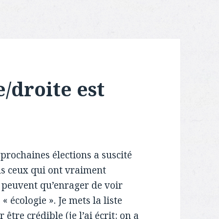
/droite est
prochaines élections a suscité
us ceux qui ont vraiment
e peuvent qu’enrager de voir
« écologie ». Je mets la liste
être crédible (je l’ai écrit: on a