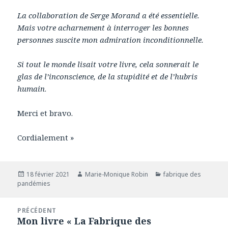
La collaboration de Serge Morand a été essentielle.
Mais votre acharnement à interroger les bonnes
personnes suscite mon admiration inconditionnelle.
Si tout le monde lisait votre livre, cela sonnerait le
glas de l’inconscience, de la stupidité et de l’hubris
humain
.
Merci et bravo.
Cordialement »
Publié
18 février 2021
Auteur
Marie-Monique Robin
Catégories
fabrique des
pandémies
le
Navigation
PRÉCÉDENT
de
Mon livre « La Fabrique des
Article