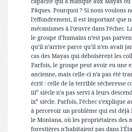
capacité qui a manqué aux Mayas ou a
Pâques. Pourquoi ? Si nous voulons 
l’effondrement, il est important que 
mécanismes à l’œuvre dans l’échec. La
le groupe d’humains n’est pas parven
qu’il n’arrive parce qu’il n’en avait j
cas des Mayas qui déboisèrent les coll
Parfois, le groupe peut avoir eu une e
ancienne, mais celle-ci n’a pas été tr
écrit : celle de la terrible sécheresse
e
iii
siècle n’a pas servi à leurs descen
e
ix
siècle. Parfois, l’échec s’explique 
à percevoir un problème qui est déjà l
le Montana, où les propriétaires des 
forestières n’habitaient pas dans l’Ét