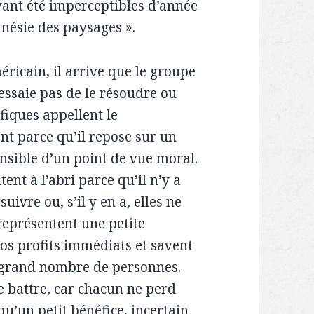
yant été imperceptibles d’année
mnésie des paysages ».
éricain, il arrive que le groupe
’essaie pas de le résoudre ou
ifiques appellent le
t parce qu’il repose sur un
ensible d’un point de vue moral.
ent à l’abri parce qu’il n’y a
uivre ou, s’il y en a, elles ne
représentent une petite
ros profits immédiats et savent
n grand nombre de personnes.
e battre, car chacun ne perd
u’un petit bénéfice, incertain