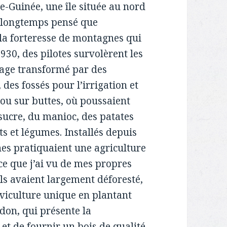
lle-Guinée, une île située au nord
t longtemps pensé que
e la forteresse de montagnes qui
930, des pilotes survolèrent les
sage transformé par des
 des fossés pour l’irrigation et
 ou sur buttes, où poussaient
 sucre, du manioc, des patates
s et légumes. Installés depuis
nes pratiquaient une agriculture
ce que j’ai vu de mes propres
ils avaient largement déforesté,
lviculture unique en plantant
odon, qui présente la
et de fournir un bois de qualité