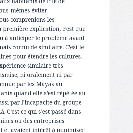
ux habitants de l’île de
nous-mêmes éviter
nous comprenions les
 première explication, c’est que
u à anticiper le problème avant
amais connu de similaire. C’est le
ines pour étendre les cultures.
xpérience similaire très
ansmise, ni oralement ni par
 connue par les Mayas au
dants quand elle s’est répétée au
aussi par l’incapacité du groupe
à. C’est ce qui s’est passé dans
mines ou des entreprises
at et avaient intérêt à minimiser