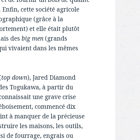
Enfin, cette société agricole
mographique (grâce à la
ortement) et elle était plutôt
 mais des
big men
(grands
qui vivaient dans les mêmes
(
top down
), Jared Diamond
 des Togukawa, à partir du
 connaissait une grave crise
déboisement, commencé dix
 vint à manquer de la précieuse
struire les maisons, les outils,
ssi de fourrage, engrais ou