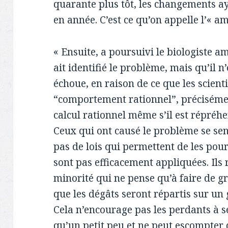
quarante plus tôt, les changements a
en année. C’est ce qu’on appelle l’« a
« Ensuite, a poursuivi le biologiste am
ait identifié le problème, mais qu’il n
échoue, en raison de ce que les scient
“comportement rationnel”, précisémen
calcul rationnel même s’il est répréh
Ceux qui ont causé le problème se sent
pas de lois qui permettent de les pours
sont pas efficacement appliquées. Ils 
minorité qui ne pense qu’à faire de g
que les dégâts seront répartis sur u
Cela n’encourage pas les perdants à s
qu’un petit peu et ne peut escompter q