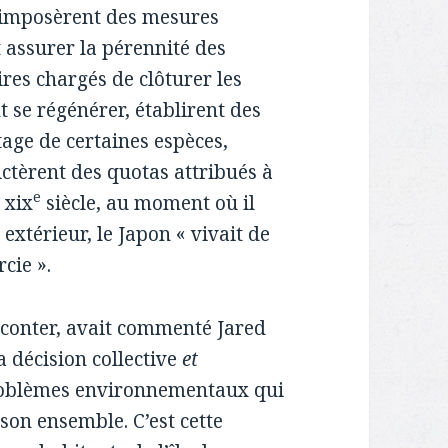
imposèrent des mesures
 assurer la pérennité des
res chargés de clôturer les
 se régénérer, établirent des
ttage de certaines espèces,
ictèrent des quotas attribués à
e
 xix
siècle, au moment où il
xtérieur, le Japon « vivait de
cie ».
raconter, avait commenté Jared
 décision collective
et
problèmes environnementaux qui
son ensemble. C’est cette